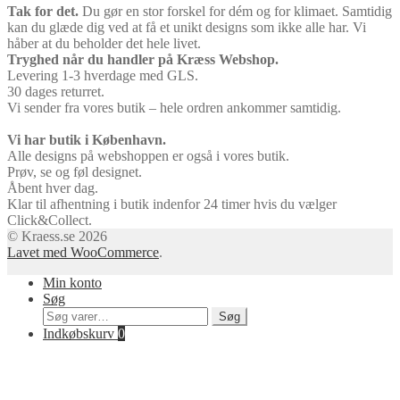
Tak for det.
Du gør en stor forskel for dém og for klimaet. Samtidig
kan du glæde dig ved at få et unikt designs som ikke alle har. Vi
håber at du beholder det hele livet.
Tryghed når du handler på Kræss Webshop.
Levering 1-3 hverdage med GLS.
30 dages returret.
Vi sender fra vores butik – hele ordren ankommer samtidig.
Vi har butik i København.
Alle designs på webshoppen er også i vores butik.
Prøv, se og føl designet.
Åbent hver dag.
Klar til afhentning i butik indenfor 24 timer hvis du vælger
Click&Collect.
© Kraess.se 2026
Lavet med WooCommerce
.
Min konto
Søg
Søg
Søg
efter:
Indkøbskurv
0