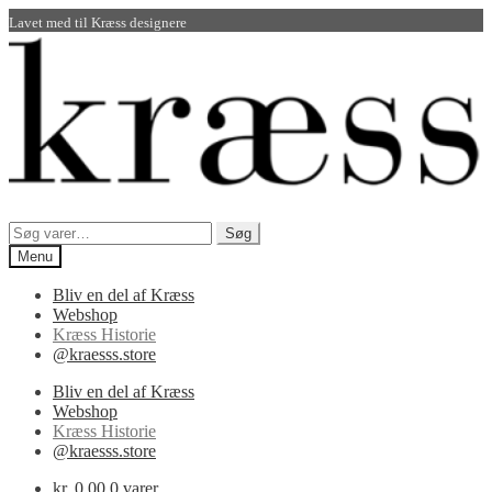
Lavet med
til Kræss designere
Spring
Spring
til
til
navigation
indhold
Søg
Søg
efter:
Menu
Bliv en del af Kræss
Webshop
Kræss Historie
@kraesss.store
Bliv en del af Kræss
Webshop
Kræss Historie
@kraesss.store
kr.
0,00
0 varer