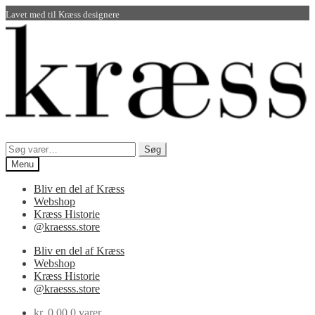
Lavet med
til Kræss designere
Spring
Spring
til
til
navigation
indhold
Søg
Søg
efter:
Menu
Bliv en del af Kræss
Webshop
Kræss Historie
@kraesss.store
Bliv en del af Kræss
Webshop
Kræss Historie
@kraesss.store
kr.
0,00
0 varer