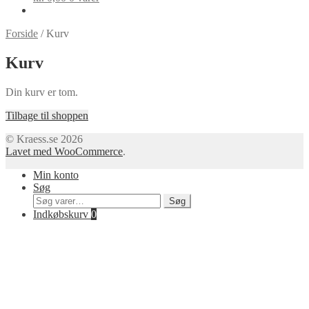
Forside
/
Kurv
Kurv
Din kurv er tom.
Tilbage til shoppen
© Kraess.se 2026
Lavet med WooCommerce
.
Min konto
Søg
Søg
Søg
efter:
Indkøbskurv
0