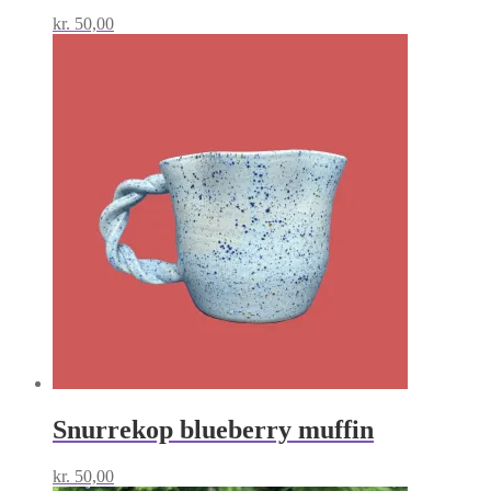
kr.
50,00
Snurrekop blueberry muffin
kr.
50,00