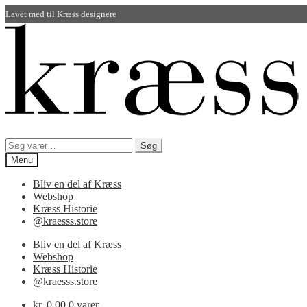
Lavet med
til Kræss designere
Spring
Spring
til
til
navigation
indhold
Søg
Søg
efter:
Menu
Bliv en del af Kræss
Webshop
Kræss Historie
@kraesss.store
Bliv en del af Kræss
Webshop
Kræss Historie
@kraesss.store
kr.
0,00
0 varer