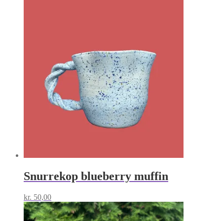
Snurrekop blueberry muffin
kr.
50,00