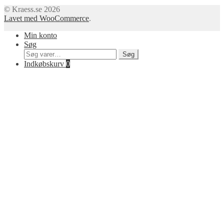
© Kraess.se 2026
Lavet med WooCommerce
.
Min konto
Søg
Søg
Søg
efter:
Indkøbskurv
0