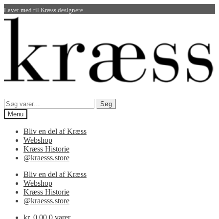
Lavet med
til Kræss designere
Spring
Spring
til
til
navigation
indhold
Søg
Søg
efter:
Menu
Bliv en del af Kræss
Webshop
Kræss Historie
@kraesss.store
Bliv en del af Kræss
Webshop
Kræss Historie
@kraesss.store
kr.
0,00
0 varer