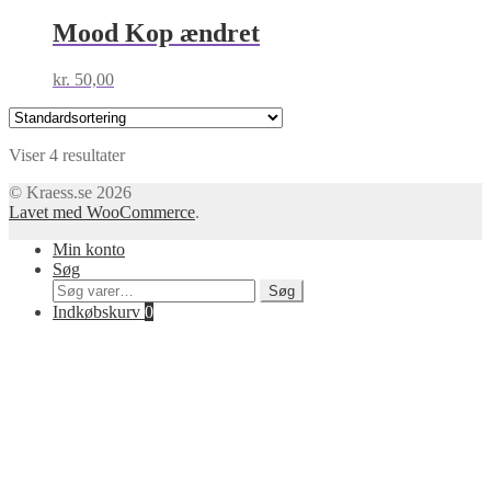
Mood Kop ændret
kr.
50,00
Viser 4 resultater
© Kraess.se 2026
Lavet med WooCommerce
.
Min konto
Søg
Søg
Søg
efter:
Indkøbskurv
0