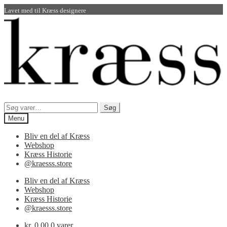
Lavet med
til Kræss designere
Spring
Spring
til
til
navigation
indhold
Søg
Søg
efter:
Menu
Bliv en del af Kræss
Webshop
Kræss Historie
@kraesss.store
Bliv en del af Kræss
Webshop
Kræss Historie
@kraesss.store
kr.
0,00
0 varer