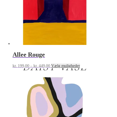
Allee Rouge
Prisinterval:
Dette
kr.
199,00
–
kr.
449,00
Vælg muligheder
kr. 199,00
vare
til
har
kr. 449,00
flere
varianter.
Mulighederne
kan
vælges
på
varesiden