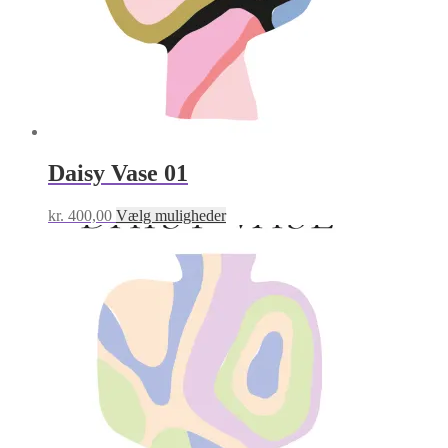
Daisy Vase 01
Dette
kr.
400,00
Vælg muligheder
vare
har
flere
varianter.
Mulighederne
kan
vælges
på
varesiden