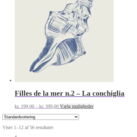
varianter.
Mulighederne
kan
vælges
på
varesiden
Filles de la mer n.2 – La conchiglia
Prisinterval:
Dette
kr.
199,00
–
kr.
399,00
Vælg muligheder
kr. 199,00
vare
til
har
kr. 399,00
flere
Viser 1–12 af 56 resultater
varianter.
Mulighederne