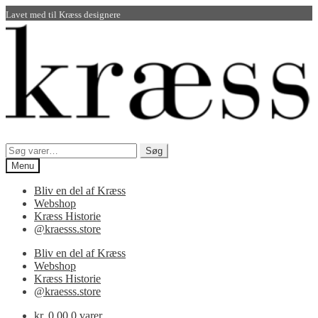
Lavet med
til Kræss designere
Spring
Spring
til
til
navigation
indhold
Søg
Søg
efter:
Menu
Bliv en del af Kræss
Webshop
Kræss Historie
@kraesss.store
Bliv en del af Kræss
Webshop
Kræss Historie
@kraesss.store
kr.
0,00
0 varer