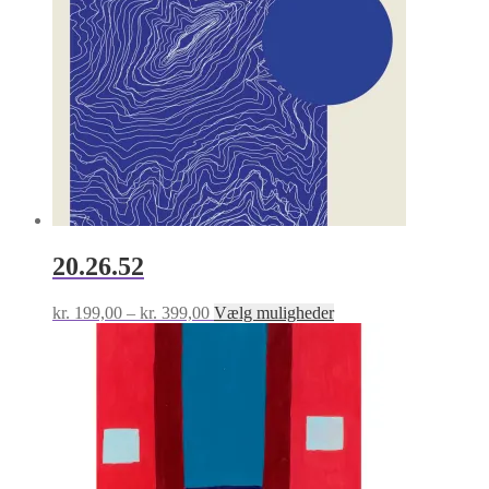
20.26.52
Prisinterval:
Dette
kr.
199,00
–
kr.
399,00
Vælg muligheder
kr. 199,00
vare
til
har
kr. 399,00
flere
varianter.
Mulighederne
kan
vælges
på
varesiden