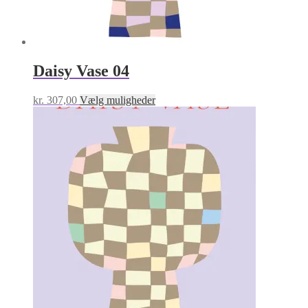
Daisy Vase 04
Dette
kr.
307,00
Vælg muligheder
vare
har
flere
varianter.
Mulighederne
kan
vælges
på
varesiden