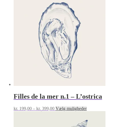
til
har
kr. 359,00
flere
varianter.
Mulighederne
kan
vælges
på
varesiden
Filles de la mer n.1 – L’ostrica
Prisinterval:
Dette
kr.
199,00
–
kr.
399,00
Vælg muligheder
kr. 199,00
vare
til
har
kr. 399,00
flere