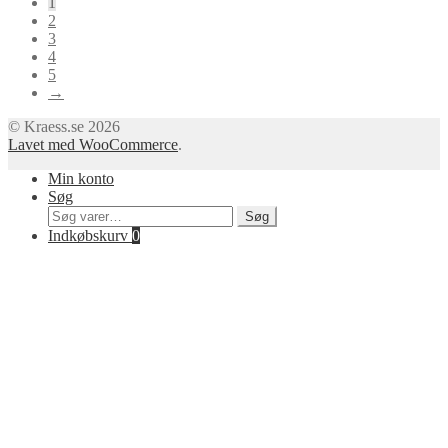
1
kan
2
vælges
3
på
4
varesiden
5
→
© Kraess.se 2026
Lavet med WooCommerce
.
Min konto
Søg
Søg
Søg
efter:
Indkøbskurv
0