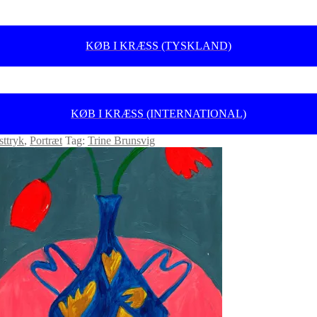
KØB I KRÆSS (TYSKLAND)
KØB I KRÆSS (INTERNATIONAL)
ttryk
,
Portræt
Tag:
Trine Brunsvig