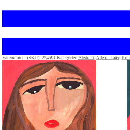
Varenummer (SKU):
224591
Kategorier:
Abstrakt
,
Alle plakater
,
Kuns