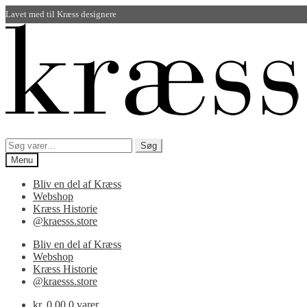
Lavet med
til Kræss designere
Spring
Spring
til
til
navigation
indhold
Søg
Søg
efter:
Menu
Bliv en del af Kræss
Webshop
Kræss Historie
@kraesss.store
Bliv en del af Kræss
Webshop
Kræss Historie
@kraesss.store
kr.
0,00
0 varer