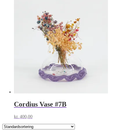
Cordius Vase #7B
kr.
400,00