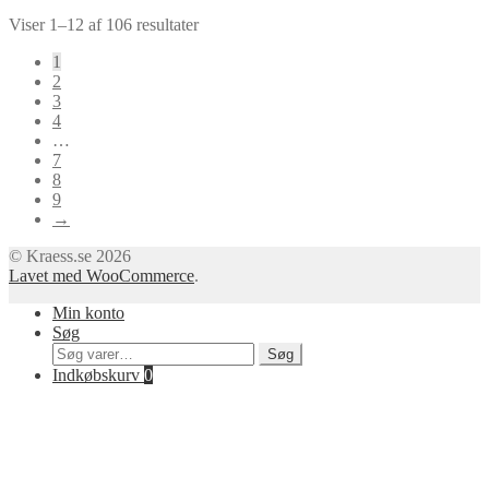
Viser 1–12 af 106 resultater
1
2
3
4
…
7
8
9
→
© Kraess.se 2026
Lavet med WooCommerce
.
Min konto
Søg
Søg
Søg
efter:
Indkøbskurv
0