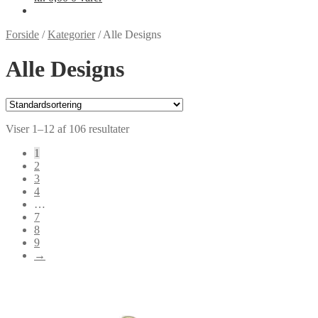
Forside
/
Kategorier
/
Alle Designs
Alle Designs
Viser 1–12 af 106 resultater
1
2
3
4
…
7
8
9
→