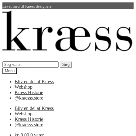
Lavet med
til Kræss designere
Spring
Spring
til
til
navigation
indhold
Søg
Søg
efter:
Menu
Bliv en del af Kræss
Webshop
Kræss Historie
@kraesss.store
Bliv en del af Kræss
Webshop
Kræss Historie
@kraesss.store
kr.
0,00
0 varer