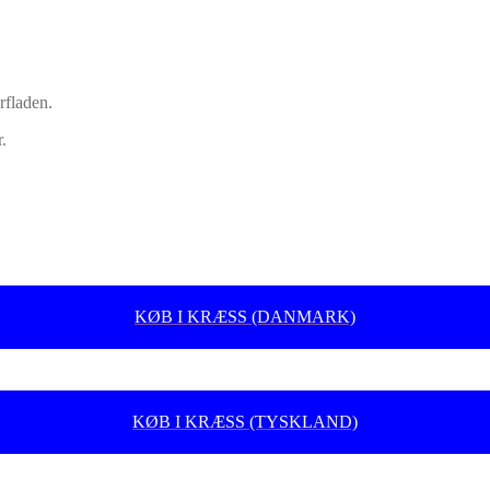
rfladen.
.
KØB I KRÆSS (DANMARK)
KØB I KRÆSS (TYSKLAND)