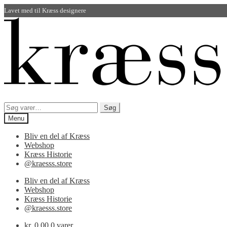
Lavet med
til Kræss designere
Spring
Spring
til
til
navigation
indhold
Søg
Søg
efter:
Menu
Bliv en del af Kræss
Webshop
Kræss Historie
@kraesss.store
Bliv en del af Kræss
Webshop
Kræss Historie
@kraesss.store
kr.
0,00
0 varer