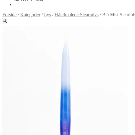
Forside
/
Kategorier
/
Lys
/
Håndmalede Stearinlys
/
Blå Mist Stearinl
🔍